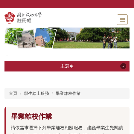
跳
到
主
要
內
容
區
:::
主選單
:::
主選單
首頁
學生線上服務
畢業離校作業
單位介紹
相關法規
畢業離校作業
申請表單
請依需求選擇下列畢業離校相關服務，建議畢業生先閱讀