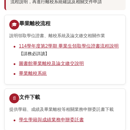
流程說明，再進行離校系統確認及相關文件申請
線上服務分眾入口
學生線上服務
畢業離校流程
🎓
教師線上服務
說明領取學位證書、離校系統及論文繳交相關作業
職員線上服務
114學年度第2學期 畢業生領取學位證書流程說明
【請務必詳讀】
輔系、雙主修、轉系
圖書館畢業離校及論文繳交說明
註冊及繳費須知
畢業離校系統
學雜費收費標準
學術榮譽專區
文件下載
📄
自動繳費機服務專區
提供學籍、成績及畢業離校等相關業務申辦委託書下載
學生學籍與成績業務申辦委託書
統計資料