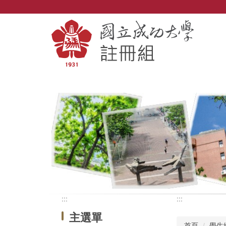
跳
到
主
要
內
容
區
:::
:::
主選單
首頁
學生