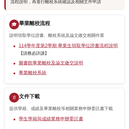
流程說明，再進行離校系統確認及相關文件申請
線上服務分眾入口
學生線上服務
畢業離校流程
🎓
教師線上服務
說明領取學位證書、離校系統及論文繳交相關作業
職員線上服務
114學年度第2學期 畢業生領取學位證書流程說明
【請務必詳讀】
輔系、雙主修、轉系
圖書館畢業離校及論文繳交說明
註冊及繳費須知
畢業離校系統
學雜費收費標準
學術榮譽專區
文件下載
📄
自動繳費機服務專區
提供學籍、成績及畢業離校等相關業務申辦委託書下載
學生學籍與成績業務申辦委託書
統計資料