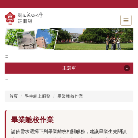
跳
到
主
要
內
容
區
:::
主選單
:::
主選單
首頁
學生線上服務
畢業離校作業
單位介紹
相關法規
畢業離校作業
申請表單
請依需求選擇下列畢業離校相關服務，建議畢業生先閱讀