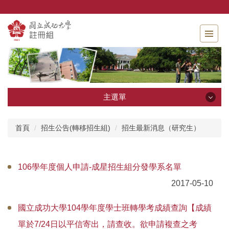
跳
到
主
要
內
容
區
主選單
主選單
首頁
招生公告(轉移招生組)
招生最新消息（研究生）
單位介紹
106學年度個人申請-成星招生組分發學系名單
相關法規
2017-05-10
申請表單
國立成功大學104學年度學士班轉學考成績查詢【成績
線上服務分眾入口
單於7/24日以平信寄出，請查收。欲申請複查之考