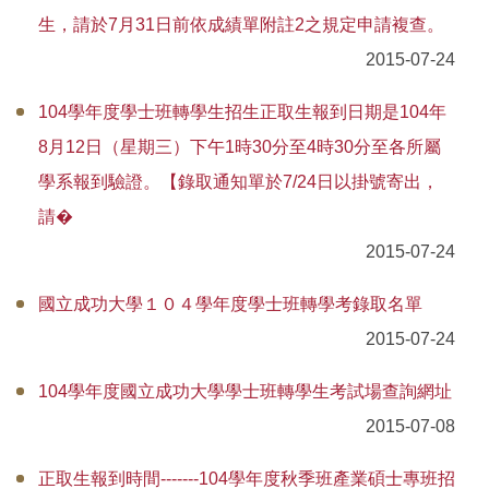
生，請於7月31日前依成績單附註2之規定申請複查。
學生線上服務
2015-07-24
教師線上服務
104學年度學士班轉學生招生正取生報到日期是104年
職員線上服務
8月12日（星期三）下午1時30分至4時30分至各所屬
輔系、雙主修、轉系
學系報到驗證。【錄取通知單於7/24日以掛號寄出，
請�
註冊及繳費須知
2015-07-24
學雜費收費標準
國立成功大學１０４學年度學士班轉學考錄取名單
學術榮譽專區
2015-07-24
自動繳費機服務專區
104學年度國立成功大學學士班轉學生考試場查詢網址
統計資料
2015-07-08
FAQs
正取生報到時間-------104學年度秋季班產業碩士專班招