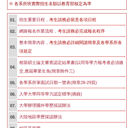
線上服務分眾入口
※ 各系所班實際招生名額以教育部核定為準
學生線上服務
招生重要日程，
考生請務必留意各項日程
01.
教師線上服務
網路報名作業流程，
考生請務必完成報名程序
02.
職員線上服務
整本簡章內容，
考生請務必詳細閱讀簡章及各學系所各
03.
項規定
輔系、雙主修、轉系
相當碩士論文審查認定結果書(以同等學力報考者必須繳
註冊及繳費須知
04.
交,應屆畢業生免(簡章附件三)
學雜費收費標準
各學系所筆面試日期一覽表(簡章28-29頁)
05.
學術榮譽專區
入學大學同等學力認定標準(摘錄)
06.
大學辦理國外學歷採認辦法
自動繳費機服務專區
07.
大陸地區學歷採認辦法
08.
統計資料