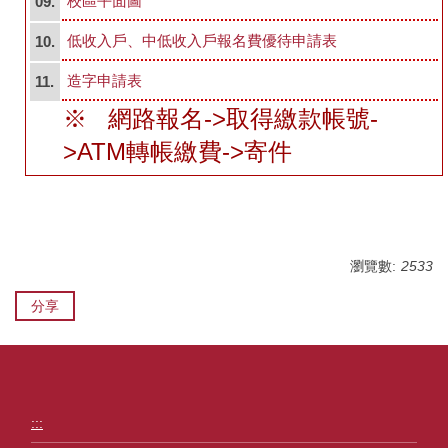
校區平面圖
09.
FAQs
低收入戶、中低收入戶報名費優待申請表
10.
本組位置圖
造字申請表
11.
※ 網路報名->取得繳款帳號-
>ATM轉帳繳費->寄件
瀏覽數:
2533
分享
:::