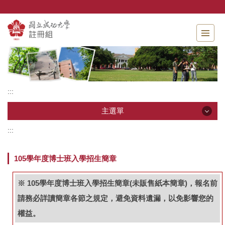
跳
到
主
要
內
容
區
:::
主選單
:::
主選單
105學年度博士班入學招生簡章
單位介紹
※ 105學年度博士班入學招生簡章(未販售紙本簡章)，報名前
相關法規
請務必詳讀簡章各節之規定，避免資料遺漏，以免影響您的
申請表單
權益。