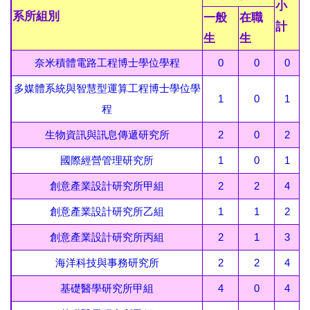
小
線上服務分眾入口
系所組別
一般
在職
計
生
生
學生線上服務
奈米積體電路工程博士學位學程
0
0
0
教師線上服務
多媒體系統與智慧型運算工程博士學位學
1
0
1
職員線上服務
程
輔系、雙主修、轉系
生物資訊與訊息傳遞研究所
2
0
2
國際經營管理研究所
1
0
1
註冊及繳費須知
創意產業設計研究所甲組
2
2
4
學雜費收費標準
創意產業設計研究所乙組
1
1
2
學術榮譽專區
創意產業設計研究所丙組
2
1
3
自動繳費機服務專區
海洋科技與事務研究所
2
2
4
統計資料
基礎醫學研究所甲組
4
0
4