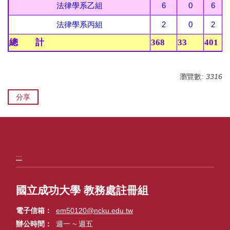
法律學系乙組
6
0
6
法律學系丙組
2
0
2
總 計
368
33
401
瀏覽數:
3316
分享
:::
國立成功大學 教務處註冊組
電子信箱
em50120@ncku.edu.tw
辦公時間
週一 ~ 週五