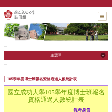
跳
到
主
要
內
容
區
:::
主選單
:::
主選單
105學年度博士班報名資格通過人數統計表
單位介紹
國立成功大學105學年度博士班報名
相關法規
資格通過人數統計表
申請表單
報考身份