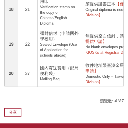
用印
須提供證書正本
【僅
Verification stamp on
18
21
Original diploma is neede
the copy of
Division】
Chinese/English
Diploma
彌封信封（申請國外
無提供空白信封，請洽
學校用）
提供申請】
19
22
Sealed Envelope (Use
No blank envelopes provi
of Application for
KIOSKs at Registrar Div
schools abroad)
收件地址限臺澎金馬
國內寄送費用（郵局
申請】
20
37
便利袋）
Domestic Only – Taiwan
【
Mailing Bag
Division】
瀏覽數:
4187
分享