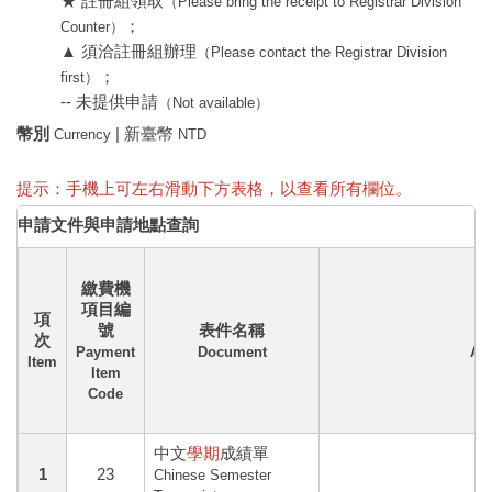
★ 註冊組領取
（Please bring the receipt to Registrar Division
；
Counter）
▲ 須洽註冊組辦理
（Please contact the Registrar Division
；
first）
-- 未提供申請
（Not available）
幣別
| 新臺幣
Currency
NTD
提示：手機上可左右滑動下方表格，以查看所有欄位。
申請文件與申請地點查詢
繳費機
項目編
項
號
表件名稱
次
Payment
Document
App
Item
Item
Code
中文
學期
成績單
1
23
Chinese Semester