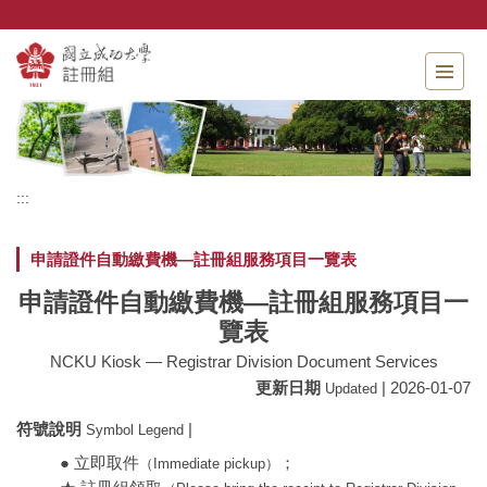
跳
到
主
要
內
容
區
:::
申請證件自動繳費機—註冊組服務項目一覽表
申請證件自動繳費機—註冊組服務項目一
覽表
NCKU Kiosk — Registrar Division Document Services
更新日期
| 2026-01-07
Updated
符號說明
|
Symbol Legend
● 立即取件
；
（Immediate pickup）