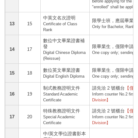
before applying for the enr
"enrolled" shall be applica
中英文名次證明
限學士班，應屆畢業生
13
15
Certificate of Class
Only for Bachelor, Rankin
Rank
數位中文畢業證書補
發
限畢業生，僅限申請1
14
17
Digital Chinese Diploma
One copy only; sending v
(Reissue)
數位英文畢業證書
限畢業生，僅限申請1
15
18
Digital English Diploma
One copy only; sending v
制式教務證明文件
請先洽 2 號櫃台
【僅
16
19
Standard Academic
Inform counter No.2 first
【
Certificate
Division】
特殊教務證明文件
請先洽 2 號櫃台
【僅
17
20
Special Academic
Inform counter No.2 first
【
Certificate
Division】
中/英文學位證書影本